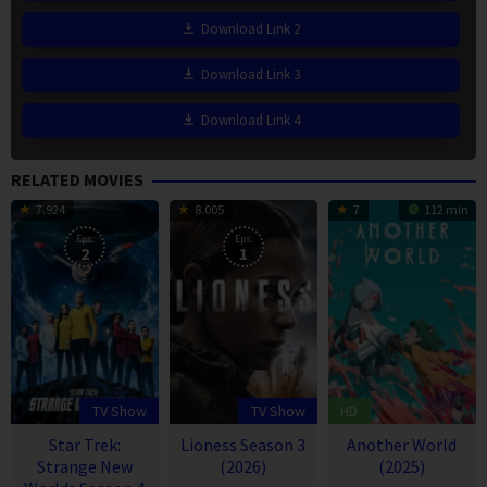
Download Link 2
Download Link 3
Download Link 4
RELATED MOVIES
7.924
8.005
7
112 min
Eps:
Eps:
2
1
TV Show
TV Show
HD
Star Trek:
Lioness Season 3
Another World
Strange New
(2026)
(2025)