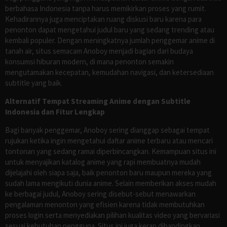
berbahasa Indonesia tanpa harus memikirkan proses yang rumit.
Kehadirannya juga menciptakan ruang diskusi baru karena para
penonton dapat mengetahui judul baru yang sedang trending atau
kembali populer. Dengan meningkatnya jumlah penggemar anime di
tanah air, situs semacam Anoboy menjadi bagian dari budaya
konsumsi hiburan modern, di mana penonton semakin
mengutamakan kecepatan, kemudahan navigasi, dan ketersediaan
subtitle yang baik.
Alternatif Tempat Streaming Anime dengan Subtitle
Indonesia dan Fitur Lengkap
Bagi banyak penggemar, Anoboy sering dianggap sebagai tempat
rujukan ketika ingin mengetahui daftar anime terbaru atau mencari
tontonan yang sedang ramai diperbincangkan. Kemampuan situs ini
untuk menyajikan katalog anime yang rapi membuatnya mudah
dijelajahi oleh siapa saja, baik penonton baru maupun mereka yang
sudah lama mengikuti dunia anime. Selain memberikan akses mudah
ke berbagai judul, Anoboy sering disebut-sebut menawarkan
pengalaman menonton yang efisien karena tidak membutuhkan
proses login serta menyediakan pilihan kualitas video yang bervariasi
sesuai kebutuhan pengguna. Situs ini juga kerap dibandingkan