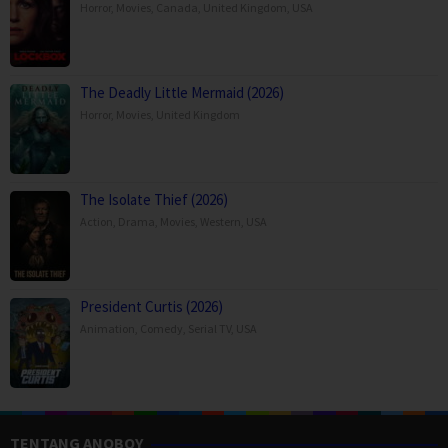
Horror
,
Movies
,
Canada
,
United Kingdom
,
USA
The Deadly Little Mermaid (2026)
Horror
,
Movies
,
United Kingdom
The Isolate Thief (2026)
Action
,
Drama
,
Movies
,
Western
,
USA
President Curtis (2026)
Animation
,
Comedy
,
Serial TV
,
USA
TENTANG ANOBOY