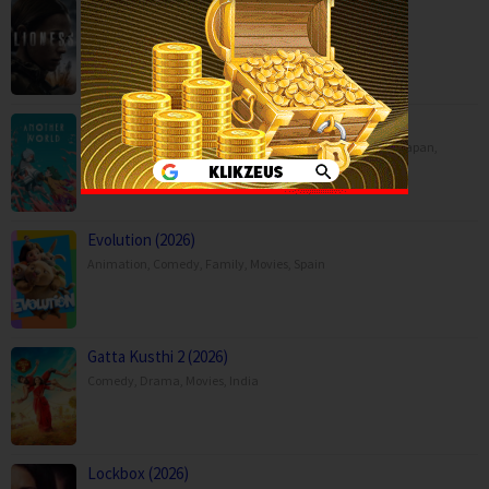
Lioness Season 3 (2026)
Drama
,
Serial TV
,
War & Politics
,
USA
Another World (2025)
Animation
,
Drama
,
Fantasy
,
Movies
,
China
,
Hong Kong
,
Japan
,
Philippines
,
Saudi Arabia
,
Singapore
Evolution (2026)
Animation
,
Comedy
,
Family
,
Movies
,
Spain
Gatta Kusthi 2 (2026)
Comedy
,
Drama
,
Movies
,
India
Lockbox (2026)