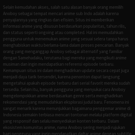
Selain kemudahan akses, salah satu alasan banyak orang memilih
Anoboy sebagai tempat mencari anime sub Indo adalah karena
penyajiannya yang ringkas dan efisien. Situs ini memberikan
informasi anime yang disusun berdasarkan popularitas, tahun rilis,
dan status seperti ongoing atau completed. Hal ini memudahkan
pengguna untuk menemukan anime yang sesuai selera tanpa harus
menghabiskan waktu berlama-lama dalam proses pencarian. Banyak
orang yang menganggap Anoboy sebagai alternatif yang familiar
dengan Samehadaku, terutama bagi mereka yang mengikuti anime
musiman dan ingin mendapatkan referensi episode terbaru.
Kemampuan situs ini dalam menghadirkan update secara cepat juga
menjadi daya tarik tersendiri, karena penonton dapat langsung
mengetahui apakah episode terbaru dari serial favorit mereka sudah
tersedia. Selain itu, banyak pengguna yang menyukai cara Anoboy
mengelompokkan anime berdasarkan genre serta menghadirkan
rekomendasi yang memudahkan eksplorasi judul baru. Fenomena ini
sangat menarik karena menunjukkan bagaimana penggemar anime di
Indonesia semakin terbiasa mencari tontonan melalui platform digital
yang responsif dan selalu menyediakan konten terbaru. Dalam
ekosistem komunitas anime, nama Anoboy sering menjadi rujukan
bagi pengguna yang ingin mendapatkan daftar anime dengan subtitle