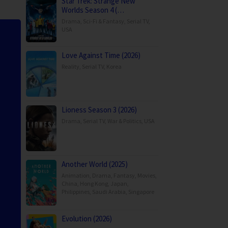
Star Trek: Strange New
Worlds Season 4 (…
Drama
,
Sci-Fi & Fantasy
,
Serial TV
,
USA
Love Against Time (2026)
Reality
,
Serial TV
,
Korea
Lioness Season 3 (2026)
Drama
,
Serial TV
,
War & Politics
,
USA
Another World (2025)
Animation
,
Drama
,
Fantasy
,
Movies
,
China
,
Hong Kong
,
Japan
,
Philippines
,
Saudi Arabia
,
Singapore
Evolution (2026)