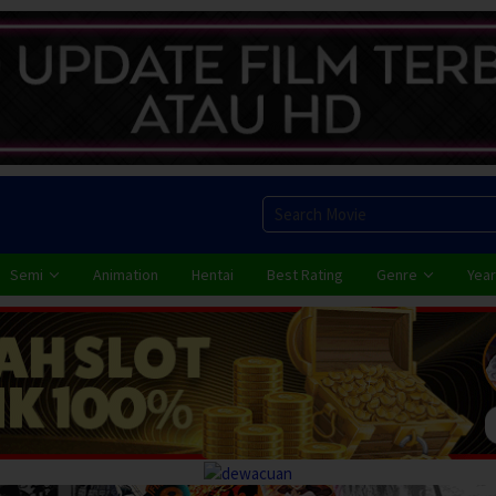
Semi
Animation
Hentai
Best Rating
Genre
Year