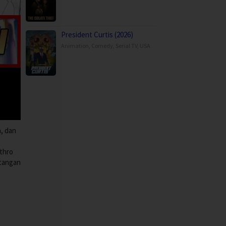
President Curtis (2026)
Animation
,
Comedy
,
Serial TV
,
USA
a, dan
thro
 tangan