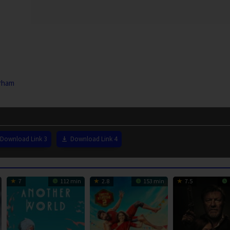
arham
Download Link 3
Download Link 4
7
112 min
2.8
153 min
7.5