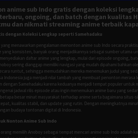
n anime sub Indo gratis dengan koleksi lengk
rbaru, ongoing, dan batch dengan kualitas H
tmu dan nikmati streaming anime terbaik kapa
is dengan Koleksi Lengkap seperti Samehadaku
tus yang menawarkan pengalaman menonton anime sub Indo secara prakti
 yang konsisten, banyak orang menjadikannya sebagai sumber utama unt
nyediakan daftar anime yang lengkap, mulai dari episode ongoing, batch
Anoboy sering dianggap memiliki navigasi yang mudah dipahami bahkan 
ecara runtut, sehingga memudahkan mereka menemukan judul yang sedan
asa Indonesia juga menjadi nilai tambah yang membuat penonton merasa l
n dengan Samehadaku karena keduanya menjadi tempat populer untuk menc
enai jadwal rilis episode atau ingin menemukan anime baru yang seda
 betapa besar minat masyarakat terhadap anime serta bagaimana situs-
pat, kualitas stabil, dan update yang rutin. Dengan meningkatnya minat
ngan budaya tontonan digital di Indonesia.
tuk Nonton Anime Sub Indo
 orang memilih Anoboy sebagai tempat mencari anime sub Indo adalah kar