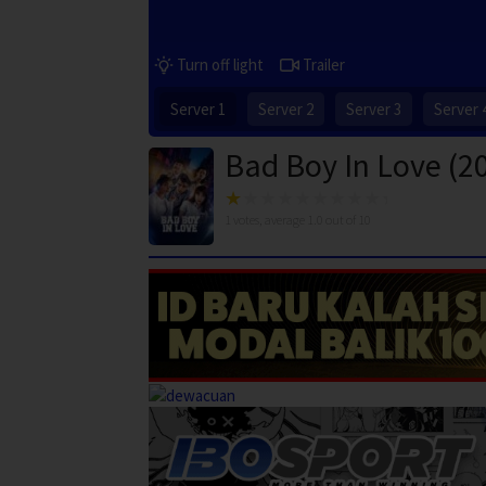
Turn off light
Trailer
Server 1
Server 2
Server 3
Server 
Bad Boy In Love (2
1
votes, average
1.0
out of 10