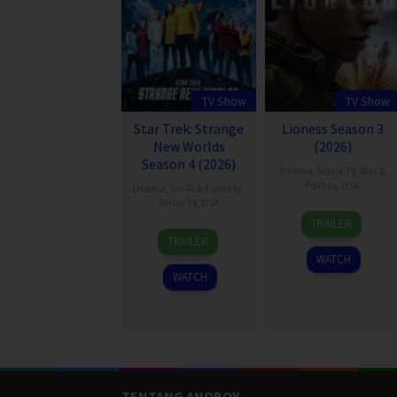
TV Show
TV Show
Star Trek: Strange
Lioness Season 3
New Worlds
(2026)
Season 4 (2026)
Drama
,
Serial TV
,
War &
Politics
,
USA
Drama
,
Sci-Fi & Fantasy
,
Serial TV
,
USA
23
Taylor
TRAILER
5
Jenny
Jul
Sheridan
TRAILER
May
Lumet
2023
WATCH
2022
WATCH
TENTANG ANOBOY