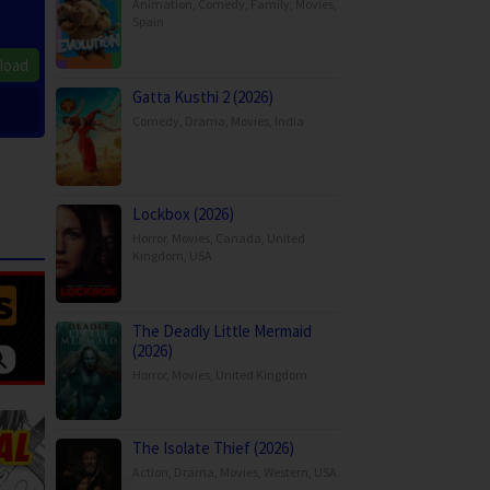
Animation
,
Comedy
,
Family
,
Movies
,
Spain
load
Gatta Kusthi 2 (2026)
Comedy
,
Drama
,
Movies
,
India
Lockbox (2026)
Horror
,
Movies
,
Canada
,
United
Kingdom
,
USA
The Deadly Little Mermaid
(2026)
Horror
,
Movies
,
United Kingdom
The Isolate Thief (2026)
Action
,
Drama
,
Movies
,
Western
,
USA