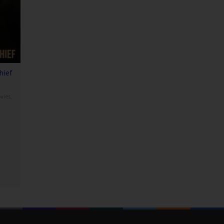
hief
vies
,