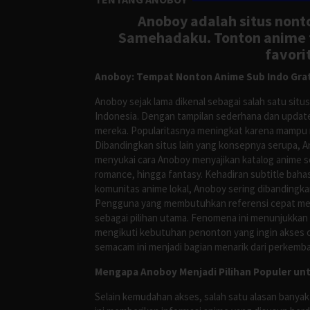
Anoboy adalah situs nonto
Samehadaku. Tonton anime te
favori
Anoboy: Tempat Nonton Anime Sub Indo Grat
Anoboy sejak lama dikenal sebagai salah satu si
Indonesia. Dengan tampilan sederhana dan update
mereka. Popularitasnya meningkat karena mampu me
Dibandingkan situs lain yang konsepnya serupa, 
menyukai cara Anoboy menyajikan katalog anime s
romance, hingga fantasy. Kehadiran subtitle bah
komunitas anime lokal, Anoboy sering dibandingka
Pengguna yang membutuhkan referensi cepat meng
sebagai pilihan utama. Fenomena ini menunjukkan
mengikuti kebutuhan penonton yang ingin akses ce
semacam ini menjadi bagian menarik dari perkemba
Mengapa Anoboy Menjadi Pilihan Populer un
Selain kemudahan akses, salah satu alasan banyak