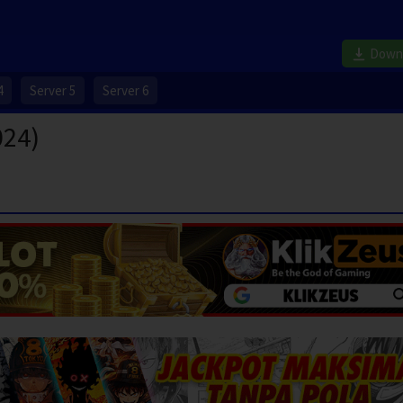
Down
4
Server 5
Server 6
024)