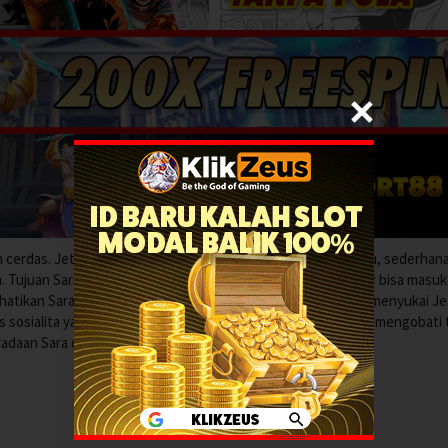
an cerdas. Jethro sekelas dengan Sara, gadis Solo yang pemalu, sederhan
 Tujuan Sara pindah ke Bogor adalah untuk fokus kuliah agar bisa masuk
hatikan Sara yang menurutnya kurang eksis. Sara diam-diam menyukai Je
 sosialita yang menjadi pujaan banyak lelaki. Suatu hari, Sara mengobati
eradaan Sara dan mereka berdua pun semakin dekat.