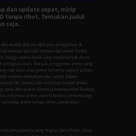
ap dan update cepat, mirip
D tanpa ribet. Temukan judul
n saja.
s dan mudah diakses oleh para penggemar di
uk mencari episode terbaru dari anime favorit
, hingga anime klasik yang masih banyak dicari.
oleh pengguna baru. Banyak penggemar anime yang
g naik daun atau genre tertentu seperti action,
ebih nyaman memahami alur cerita. Dalam
ari rilis terbaru dan informasi terkait anime.
ng ramai dibicarakan biasanya memasukkan Anoboy
situs informasi anime seperti Anoboy berkembang
 terhadap anime setiap tahun, peran situs
ena penyajiannya yang ringkas dan efisien. Situs