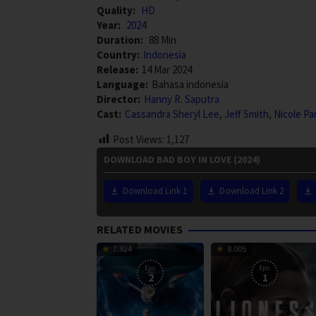
Quality:
HD
Year:
2024
Duration:
88 Min
Country:
Indonesia
Release:
14 Mar 2024
Language:
Bahasa indonesia
Director:
Hanny R. Saputra
Cast:
Cassandra Sheryl Lee
,
Jeff Smith
,
Nicole P
Post Views:
1,127
DOWNLOAD BAD BOY IN LOVE (2024)
Download Link 1
Download Link 2
RELATED MOVIES
7.924
8.005
Eps:
Eps:
2
1