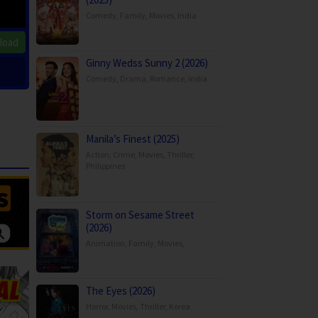
Comedy
,
Family
,
Movies
,
India
load
Ginny Wedss Sunny 2 (2026)
Comedy
,
Drama
,
Romance
,
India
Manila’s Finest (2025)
Action
,
Crime
,
Movies
,
Thriller
,
Philippines
Storm on Sesame Street
(2026)
Animation
,
Family
,
Movies
,
The Eyes (2026)
Horror
,
Movies
,
Thriller
,
Korea