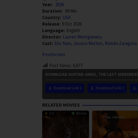
Year:
2026
Duration:
99 Min
Country:
USA
Release:
9 Oct 2026
Language:
English
Director:
Lauren Montgomery
Cast:
Eric Nam
,
Jessica Matten
,
Román Zaragoza
extinction
Post Views:
8,877
DOWNLOAD AVATAR: AANG, THE LAST AIRBENDER
Download Link 1
Download Link 2
RELATED MOVIES
2.5
80 min