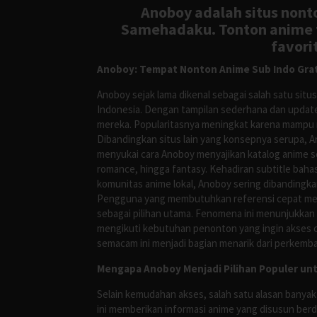
Anoboy adalah situs nonto
Samehadaku. Tonton anime te
favori
Anoboy: Tempat Nonton Anime Sub Indo Grat
Anoboy sejak lama dikenal sebagai salah satu si
Indonesia. Dengan tampilan sederhana dan update
mereka. Popularitasnya meningkat karena mampu me
Dibandingkan situs lain yang konsepnya serupa, 
menyukai cara Anoboy menyajikan katalog anime s
romance, hingga fantasy. Kehadiran subtitle bah
komunitas anime lokal, Anoboy sering dibandingka
Pengguna yang membutuhkan referensi cepat meng
sebagai pilihan utama. Fenomena ini menunjukkan
mengikuti kebutuhan penonton yang ingin akses ce
semacam ini menjadi bagian menarik dari perkemba
Mengapa Anoboy Menjadi Pilihan Populer un
Selain kemudahan akses, salah satu alasan banyak
ini memberikan informasi anime yang disusun berd