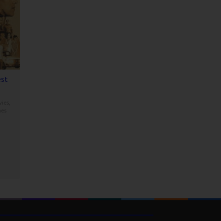
est
vies
,
nes
ond