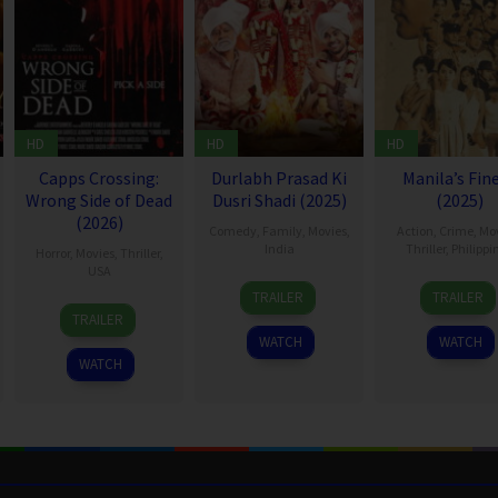
HD
HD
HD
Capps Crossing:
Durlabh Prasad Ki
Manila’s Fin
Wrong Side of Dead
Dusri Shadi (2025)
(2025)
(2026)
Comedy
,
Family
,
Movies
,
Action
,
Crime
,
Mo
India
Thriller
,
Philippi
Horror
,
Movies
,
Thriller
,
USA
19
Siddhant
25
Raym
TRAILER
TRAILER
18
Mike
Dec
Raj
Dec
Red
TRAILER
Jul
Stahl
2025
Singh
2025
WATCH
WATCH
2026
WATCH