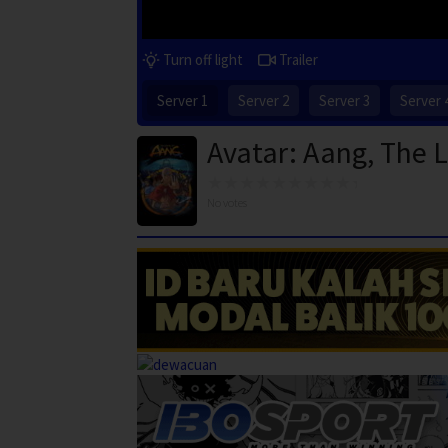
Turn off light
Trailer
Server 1
Server 2
Server 3
Server 
Avatar: Aang, The L
No votes