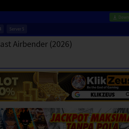
Down
4
Server 5
ast Airbender (2026)