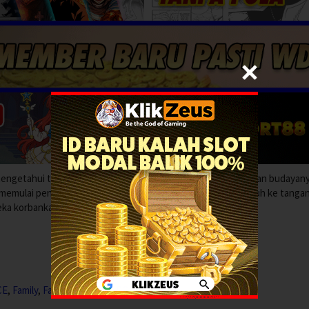
, mengetahui tentang kekuatan kuno yang dapat menyelamatkan budayany
memulai pencarian global untuk menemukannya sebelum jatuh ke tanga
ka korbankan segalanya untuk dicapai.
CE
,
Family
,
Fantasy
,
Movies
,
POPULER