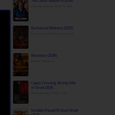
Ted Lasso Season 4 (2026)
Comedy
,
Drama
,
Serial TV
,
USA
Backwood Madness (2025)
Fantasy
,
Horror
,
Movies
,
Finland
Boundary (2026)
Movies
,
Romance
,
Capps Crossing: Wrong Side
of Dead (2026…
Horror
,
Movies
,
Thriller
,
USA
Durlabh Prasad Ki Dusri Shadi
(2025)