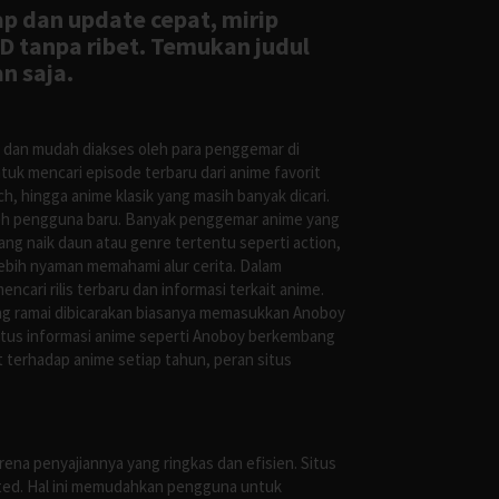
ap dan update cepat, mirip
D tanpa ribet. Temukan judul
n saja.
s dan mudah diakses oleh para penggemar di
uk mencari episode terbaru dari anime favorit
, hingga anime klasik yang masih banyak dicari.
oleh pengguna baru. Banyak penggemar anime yang
g naik daun atau genre tertentu seperti action,
ebih nyaman memahami alur cerita. Dalam
ari rilis terbaru dan informasi terkait anime.
ng ramai dibicarakan biasanya memasukkan Anoboy
situs informasi anime seperti Anoboy berkembang
 terhadap anime setiap tahun, peran situs
ena penyajiannya yang ringkas dan efisien. Situs
leted. Hal ini memudahkan pengguna untuk