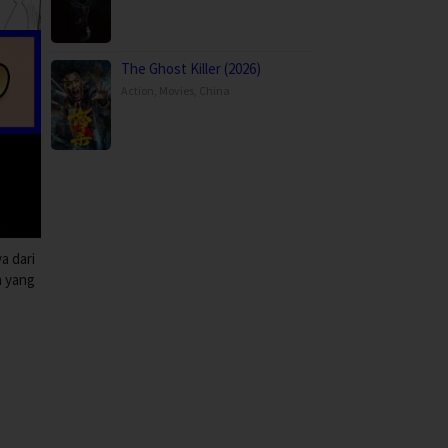
The Ghost Killer (2026)
Action
,
Movies
,
China
a dari
n yang