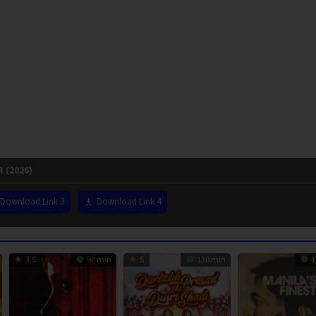
 (2026)
Download Link 3
Download Link 4
3.5
97 min
5
130 min
1