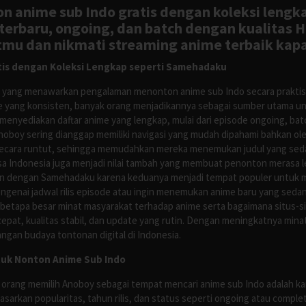
n anime sub Indo gratis dengan koleksi lengk
rbaru, ongoing, dan batch dengan kualitas H
tmu dan nikmati streaming anime terbaik kapa
is dengan Koleksi Lengkap seperti Samehadaku
tus yang menawarkan pengalaman menonton anime sub Indo secara prakti
 yang konsisten, banyak orang menjadikannya sebagai sumber utama unt
nyediakan daftar anime yang lengkap, mulai dari episode ongoing, batch
Anoboy sering dianggap memiliki navigasi yang mudah dipahami bahkan 
ecara runtut, sehingga memudahkan mereka menemukan judul yang sedan
asa Indonesia juga menjadi nilai tambah yang membuat penonton merasa l
n dengan Samehadaku karena keduanya menjadi tempat populer untuk menc
enai jadwal rilis episode atau ingin menemukan anime baru yang seda
 betapa besar minat masyarakat terhadap anime serta bagaimana situs-
pat, kualitas stabil, dan update yang rutin. Dengan meningkatnya minat
ngan budaya tontonan digital di Indonesia.
tuk Nonton Anime Sub Indo
 orang memilih Anoboy sebagai tempat mencari anime sub Indo adalah kar
asarkan popularitas, tahun rilis, dan status seperti ongoing atau comp