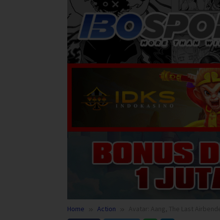
Home
Action
Avatar: Aang, The Last Airbend