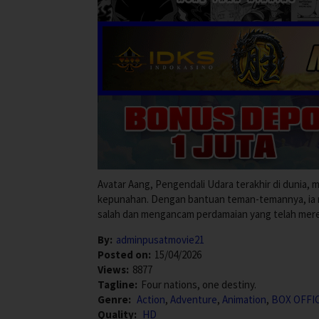
Avatar Aang, Pengendali Udara terakhir di dunia
kepunahan. Dengan bantuan teman-temannya, ia 
salah dan mengancam perdamaian yang telah mere
By:
adminpusatmovie21
Posted on:
15/04/2026
Views:
8877
Tagline:
Four nations, one destiny.
Genre:
Action
,
Adventure
,
Animation
,
BOX OFFI
Quality:
HD