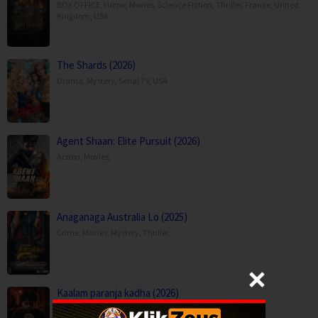
BOX OFFICE
,
Horror
,
Movies
,
Science Fiction
,
Thriller
,
France
,
United
Kingdom
,
USA
The Shards (2026)
Drama
,
Mystery
,
Serial TV
,
USA
Agent Shaan: Elite Pursuit (2026)
Action
,
Movies
,
Anaganaga Australia Lo (2025)
Crime
,
Movies
,
Mystery
,
Thriller
,
Kaalam paranja kadha (2026)
Crime
,
Movies
,
Thriller
,