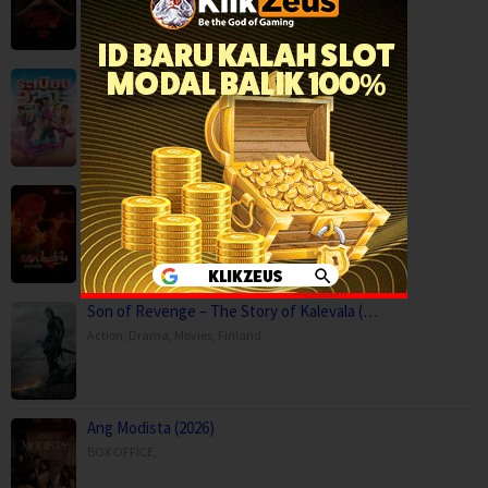
Mor Lam Rhythm (2026)
Comedy
,
Drama
,
Movies
,
Music
,
Thailand
Paithalattam (2026)
Crime
,
Movies
,
Thriller
,
Son of Revenge – The Story of Kalevala (…
Action
,
Drama
,
Movies
,
Finland
Ang Modista (2026)
BOX OFFICE
,