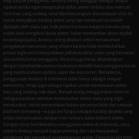
Bagi banyak penggemar, Anoboy sering dianggap sebagai tempat
rujukan ketika ingin mengetahui daftar anime terbaru atau mencari
tontonan yang sedang ramai diperbincangkan. Kemampuan situs ini
untuk menyajikan katalog anime yang rapi membuatnya mudah
dijelajahi oleh siapa saja, baik penonton baru maupun mereka yang
sudah lama mengikuti dunia anime. Selain memberikan akses mudah
ke berbagai judul, Anoboy sering disebut-sebut menawarkan
pengalaman menonton yang efisien karena tidak membutuhkan
proses login serta menyediakan pilihan kualitas video yang bervariasi
sesuai kebutuhan pengguna. Situs ini juga kerap dibandingkan
dengan Samehadaku karena keduanya memiliki basis pengguna besar
yang membutuhkan update cepat dan konsisten. Menariknya,
penggunaan Anoboy di Indonesia tidak hanya sebagai tempat
menonton, tetapi juga sebagai rujukan untuk menemukan anime
baru yang sedang naik daun. Banyak orang menggunakan situs ini
sebagai panduan sebelum memutuskan anime mana yang ingin
mereka ikuti. Hal ini menandakan bahwa perannya lebih dari sekadar
platform streaming—ia juga berfungsi sebagai katalog dinamis yang
selalu menyesuaikan dengan tren terbaru dalam industri anime.
Dengan terus bertambahnya penggemar anime di Indonesia, situs
seperti Anoboy menjadi bagian penting dari cara masyarakat
menikmati dan mengikuti perkembangan anime. Penonton kini lebih