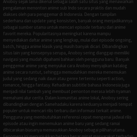
Anoboy sejak lama dikenal sebagai salah satu situs yang menawarkan
pengalaman menonton anime sub Indo secara praktis dan mudah
diakses oleh para penggemar di Indonesia. Dengan tampilan
sederhana dan update yang konsisten, banyak orang menjadikannya
sebagai sumber utama untuk mencari episode terbaru dari anime
favorit mereka. Popularitasnya meningkat karena mampu
menyediakan daftar anime yang lengkap, mulai dari episode ongoing,
batch, hingga anime klasik yang masih banyak dicari. Dibandingkan
situs lain yang konsepnya serupa, Anoboy sering dianggap memiliki
navigasi yang mudah dipahami bahkan oleh pengguna baru. Banyak
penggemar anime yang menyukai cara Anoboy menyajikan katalog
anime secara runtut, sehingga memudahkan mereka menemukan
judul yang sedang naik daun atau genre tertentu seperti action,
romance, hingga fantasy. Kehadiran subtitle bahasa Indonesia juga
menjadi nilai tambah yang membuat penonton merasa lebih nyaman
memahami alur cerita. Dalam komunitas anime lokal, Anoboy sering
dibandingkan dengan Samehadaku karena keduanya menjadi tempat
populer untuk mencari rilis terbaru dan informasi terkait anime.
Pengguna yang membutuhkan referensi cepat mengenai jadwal rilis
episode atau ingin menemukan anime baru yang sedang ramai
dibicarakan biasanya memasukkan Anoboy sebagai pilihan utama.
Fenomena ini menunjukkan betapa besar minat masyarakat terhadap